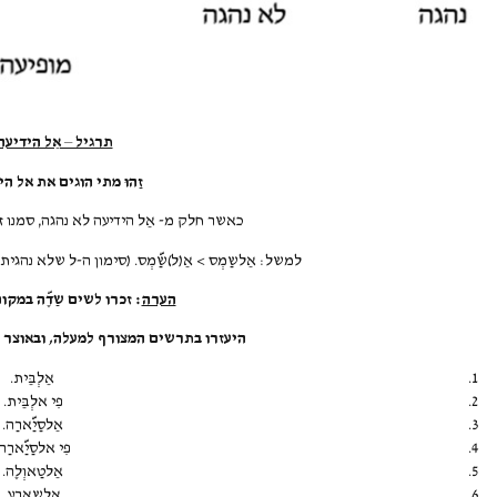
תרגיל – אֵל הידיעה
זַהוּ מתי הוגים את אל הי
כאשר חלק מ- אֵל הידיעה לא נהגה, סמנו 
למשל: אֵלשַמְס > אֵ(ל)שַ&מְס. (סימון ה-ל שלא נה
הערה
: זכרו לשים שַדֶ&ה במק
היעזרו בתרשים המצורף למעלה, ובאוצר 
אֵלְבֵּית.
פִי אלְבֵּית.
אֵלסַיַ&‏‏‎ארַה.
פִי אלסַיַ&‏‏‎ארַה.
אֵלטַאוְלֶה.
אֵלשַארֶע.