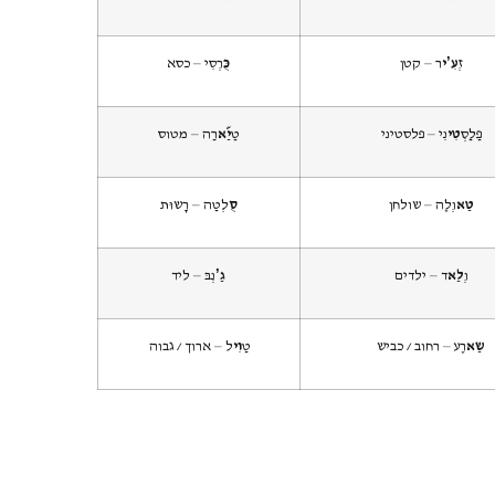
זְ
עִ’י
ר – קטן
כֻּ
רְסִי – כסא
פַלַסְ
טִי
נִי – פלסטיני
טַ
יַ&א
רַה – מטוס
טַא
וְלֶה – שולחן
סֻ
לְטַה – רָשוּת
וְ
לַא
ד – ילדים
גַ’
נְבּ – ליד
שַא
רֶע – רחוב / כביש
טַ
וִי
ל – ארוך / גבוה