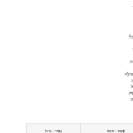
ַד~.
.
ה.
ינִיֶ&ה
ן.
ל.
סַט.
ן.
שַ
מְס – שמש
כְּ
בִּי
ר – גדול