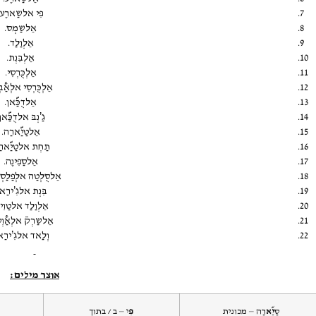
פִי אלשַארֶע.
אֵלשַמְס.
אֵלְוַלַד.
אֵלְבִּנְת.
אֵלְכֻּרְסִי.
אֵלְכֻּרְסִי אלְאַ@בְּי
אֵלדֻכַּ&אן.
גַ’נְבּ אלדֻכַּ&אן
אֵלטַיַ&ארַה.
תַחְת אלטַיַ&ארַ
אֵלסַפִינֶה.
אֵלסֻלְטַה אלְפַלַסְטִ
בִּנְת אלגִ’ירַא
אֵלְוַלַד אלטַוִי
אֵלשַרְק~ אלְאַ@וְ
וְלַאד אלגִ’ירַא
אוצר מילים:
סַ
יַ&
א
רַה – מכונית
פִ
י – ב / בתוך