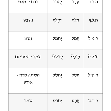
ה.ר.בּ
הַ
רַבּ
יֻ
הְרֹבּ
ברח / נמלט
ח.ל.ף
חַ
לַף
יִ
חְלֶף
נשבע
ח.מ.ל
חַ
מַל
יִ
חְמֶל
נַשַׂא
ח’.ל.ס~
חַ’
לַס~
יֻ
חְ’לֹס~
נגמר / הסתיים
ח.ס~.ל
חַ
סַ~ל
יֻ
חְסֹ~ל
השיג / קרה /
אירע
ח.ר.ס
חַ
רַס
יֻ
חְרֹס
שמר