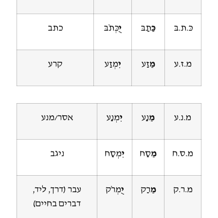
כּ.ת.בּ
כַּ
תַבּ
יֻ
כְּתֹבּ
כתב
מ.ז.ע
מַ
זַע
יִ
מְזַע
קרע
מ.נ.ע
מַ
נַע
יִ
מְנַע
אסר/מנע
מ.ס.ח
מַ
סַח
יִ
מְסַח
ניגב
מ.ר.ק
מַ
רַק
יֻ
מְרֹק
עבר (דרך, ליד,
דברים בחיים)