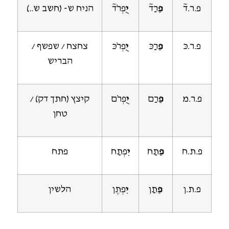
פ.ר.ד~
פַ
רַד~
יֻ
פְרֹד~
הניח ש- (חשב ש..)
פ.ר.כּ
פַ
רַכּ
יֻ
פְרֹכּ
צחצח / שפשף /
הבריש
פ.ר.מ
פַ
רַם
יֻ
פְרֹם
קיצץ (חתך דק) /
טחן
פ.ת.ח
פַ
תַח
יִ
פְתַח
פתח
פ.ת.ן
פַ
תַן
יִ
פְתֶן
הלשין