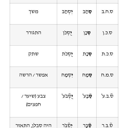
ס.ח.בּ
סַ
חַבּ
יִ
סְחַבּ
משך
ס.כּ.ן
סַ
כַּן
יֻ
סְכֹּן
התגורר
ס.כּ.ת
סַ
כַּת
יֻ
סְכֹּת
שתק
ס.מ.ח
סַ
מַח
יִ
סְמַח
אפשר / הרשה
ס~.בּ.ע’
סַ~
בַּע’
יֻ
סְ~בֹּע’
צבע (שיער /
חפצים)
ס~.בּ.ר
סַ~
בַּר
יֻ
סְ~בֹּר
היה סבלן, התאזר