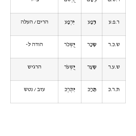
ר.פ.ע
רַ
פַע
יִ
רְפַע
הרים / העלה
ש.כּ.ר
שַ
כַּר
יֻ
שְכֹּר
הודה ל-
ש.ע.ר
שַ
עַר
יֻ
שְעֹר
הרגיש
ת.ר.כּ
תַ
רַכּ
יִ
תְרֶכּ
עזב / נטש