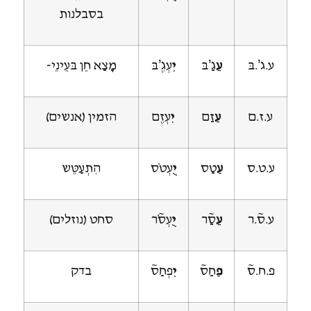
בסבלנות
ע.ג’.בּ
עַ
גַ’בּ
יִ
עְגֶ’בּ
מָצַא חֵן בּעֵינֵי-
ע.ז.ם
עַ
זַם
יִ
עְזֶם
הזמין (אנשים)
ע.ט.ס
עַ
טַס
יֻ
עְטֹס
הִתְעַטֵּש
ע.ס~.ר
עַ
סַ~ר
יֻ
עְס~ֹר
סחט (נוזלים)
פ.ח.ס~
פַ
חַס~
יִ
פְחַס~
בדק