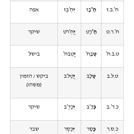
ח’.בּ.ז
חַ’
בַּז
יִ
חְ’בֶּז
אפה
ח’.ר.ט
חַ’
רַט
יֻ
חְ’רֹט
שיקר
ט.בּ.ח’
טַ
בַּח’
יֻ
טְבֹּח’
בישל
ט.ל.בּ
טַ
לַבּ
יֻ
טְלֹבּ
ביקש / הזמין
(משהו)
כּ.ד’.בּ
כַּ
דַ’בּ
יִ
כְּדֶ’בּ
שיקר
כּ.ס.ר
כַּ
סַר
יִ
כְּסֶר
שבר