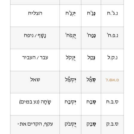
נ.ג’.ח
נַ
גַ’ח
יִ
נְגַ’ח
הצליח
נ.פ.ח’
נַ
פַח’
יֻ
נְפֹח’
נָשָׁף / ניפח
נ.ק.ל
נַ
קַל
יֻ
נְקֹל
עבר / העביר
סַ
אַ@ל
יִ
סְאַ@ל
שאל
ס.א@.ל
ס.בּ.ח
סַ
בַּח
יִ
סְבַּח
שָׂחָה (נע במים)
ס.בּ.ק
סַ
בַּק
יֻ
סְבֹּק
עקף, הקדים את-