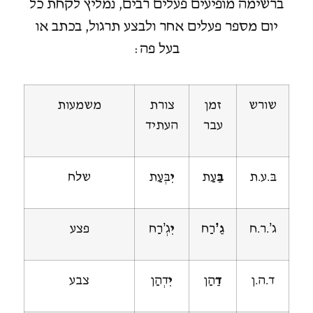
ברשימה מופיעים פעלים רבים, נמליץ לקחת כל
יום מספר פעלים אחר ולבצע תרגול, בכתב או
בעל פה:
שורש
זמן
צורת
משמעות
עבר
העתיד
בּ.ע.ת
בַּ
עַת
יִ
בְּעַת
שלח
ג’.ר.ח
גַ’
רַח
יִ
גְ’רַח
פצע
ד.ה.ן
דַ
הַן
יִ
דְהַן
צבע