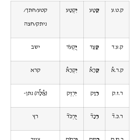
ק.ט.ע
קַ
טַע
יִ
קְטַע
קטע/חתך/
ניתק/חצה
ק.ע.ד
קַ
עַד
יֻ
קְעֹד
ישב
ק.ר.א@
קַ
רַא@
יִ
קְרַא@
קרא
ר.ז.ק
רַ
זַק
יִ
רְזֶק
(אַ@לַ&ה) נתן-
ר.כּ.ד~
רַ
כַּד~
יֻ
רְכֹּד~
רץ
ר.ס.ם
רַ
סַם
יֻ
רְסֹם
צייר