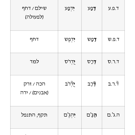
ד.פ.ע
דַ
פַע
יִ
דְפַע
שילם / דחף
(לפעולה)
ד.פ.ש
דַ
פַש
יִ
דְפֶש
דחף
ד.ר.ס
דַ
רַס
יֻ
דְרֹס
למד
ד~.ר.בּ
דַ~
רַבּ
יֻ
דְ~רֹבּ
הכה / זרק
(אבנים) / ירה
ה.ג’.ם
הַ
גַ’ם
יִ
הְגֶ’ם
תקף, התנפל