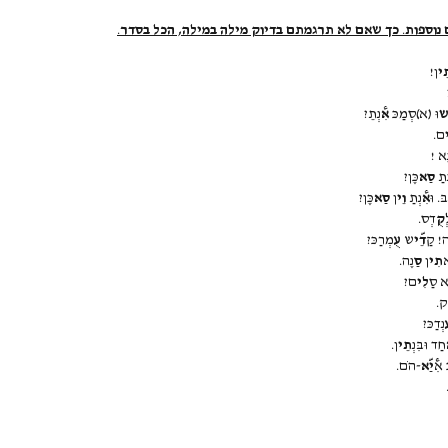
ם נוספות. כך שאם לא תרגמתם בדיוק מילה במילה, הכל בסדר.
ֵי
ן!
וּ (א)סְמַכּ
אִ@
נְתֵ?
ם.
נַא !
ְתַ
סַא
כֶּן?
בּ. וּ
אִ@
נְתַ
וֵי
ן
סַא
כֶּן?
קֻ
דְס.
ה! קַ
דֵ&י
ש
עֻ
מְרַכּ?
א
תִי
ן
סַ
נֶה.
 סַ
לִי
ם?
&ק
.
נְדַכּ?
חַד וּבִּנְ
תֵי
ן.
 אִ@
יַ&א
-הֹם.