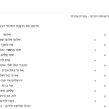
ל שיחת היכרות – עברית ערבית
תרגמו את הַדְמָיַת השיחה הב
שלום!
שלום שלום! (פע
מה שמךָ?
שמי מַחְ
מוּ
ד. ואת
שמי סַ
לִי
ם.
נעים להכ
הכבוד כולו שלי. איפ
אני גר בתל אביב. 
אני גר בירושלי
ירושלים עיר יפה!
אני בן 31.
סַ
לִי
ם, אתה
לא, אני גרוש
כמה ילדים 
יש לי שלושה ילדים – בן,