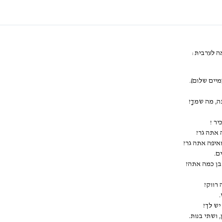
אה לערבית:
מיים שלום).
ה, מה שמךָ?
יר !
ה אתה גר?
ואיפה אתה גר?
ם.
 בן כמה אתה?
 רווק?
.
יש לך?
 ושתי בנות.