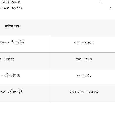
ש-אללה ישמור
ש-אללה ישמור א
אוצר מילים
מַ
רְחַבַּא – שלום
אָ@
לָ&ה יְחַ’
לִ&י
הֹם – שא
עַ
זַ&א
בִּי – רווק
תְשַ
רַ&
פְנַא – 
מַ
דִי
נֶה – עיר
אֵ(ל)
שַ&
רַף
אִ@
לִי – 
מַרְחַבְּ
תֵי
ן – שלום שלום
אָ@
לָ&ה יְחַ’
לִ&י
כּ – שא