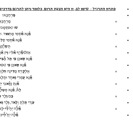
פתרון התרגיל – שימו לב, זו היא הצעת תרום. כלומר ניתן לתרגם בדרכי
מַ
רְחַבַּא!
מַרְחַבְּ
ת
ש
וּ (א)סְמַכּ?
אַ@
נַא
אִ@
סְמִי מַחְ
מוּ
ד. וּ
ש
אַ@
נַא
אִ@
סְמִי סַ
לִי
תְ
שַ
רַ&פְ
אֵ(ל)
שַ&
רַף
אִ@
לִי!
וֵי
ן
אִ@
נ
אַ@
נַא
סַא
כֶּן
פִ
י
תַ
ל אַ@
בִּי
אַ@
נַא
סַא
כֶּן
פִ
י (א)לְ
אֶלְ
קֻ
דְס מַ
דִי
נַה
חִ
לְוֶ
אַ@
נַא
עֻ
מְרִי
וַא
חַד וּתַלַ
אִ@
נְתֵ עַ
זַ&א
בִּי
יַ
א
לַ
א@,
אַ@
נַא מְ
טַ
לֶ
כַּ
ם
וַ
לַד
עִ
עִ
נְדִי
תַ
לְתֶ וְ
לַא
ד,
וַ
לַד
וַא
אַ@
לַ&ה יְחַ’
לִ&י
-לַכּ
אַ@
לַ&ה יְחַ’
לִ&י
כּ
.