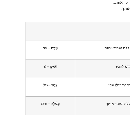
 לך אותם.
ותך.
ללה ישמור אותם
אִ
סֱם – שם
נעים להכיר
סַא
כֶּן – גר
הכבוד כולו שלי
עֻ
מֳר – גיל
ללה ישמור אותך
מְ
טַ&
לֶק – גרוש