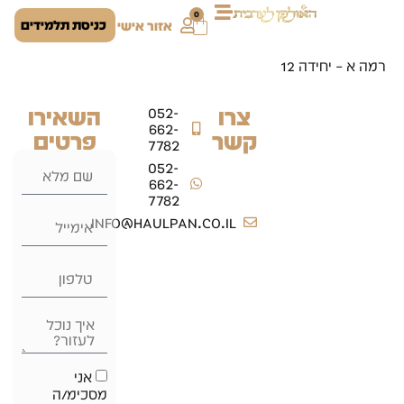
0
כניסת תלמידים
אזור אישי
רמה א – יחידה 12
צרו
השאירו
052-
662-
קשר
פרטים
7782
052-
662-
7782
info@haulpan.co.il
אני
מסכימ/ה