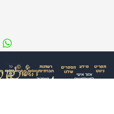
תפריט
מידע
רשתות
כל
הספרים
ניווט
חברתיות
הזכויו
שלנו
אזור אישי
ת
למשתמשים
פייסבוק
שמורו
ראשי
ספר
ת
הקורס
קורס
תנאי
ערוץ
לאולפ
השלם
דיגיטלי
שימוש
ווטסאפ
ן
לשפה
באתר
לערבי
קורסים
טלגרם
הערבית
ת
פרונטליים
מדיניות
עיצוב
המדוברת
אינסטגרם
ופיתוח
פרטיות
– רמה א’
חנות
האתר:
הספרים