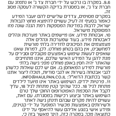
9.6. במקרה בו נרכש על ידי חברת צד ג’ או נתמזג עם
חברת צד ג’, או במסגרת בדיקה הקשורה לעסקה מסוג
זה.
במקרים מסוימים, צדדים שלישיים להם יועבר המידע
כאמור בסעיף זה לעיל, עשויים להימצא מחוץ לגבולות
ישראל, לרבות במדינות המספקות רמת הגנה שונה מזו
המסופקת מישראל.
10. אבטחת מידע. אנו מיישמים באתר מערכות ונהלים
לאבטחת מידע. בעוד שמערכות ונהלים אלה
מצמצמים את הסיכונים לחדירה בלתי מורשית
למחשבינו, אין בהם בטחון מוחלט. לכן, למרות שאנו
שואפים לעשות שימוש באמצעים מקובלים וסבירים על
מנת להגן על המידע האישי שלכם, איננו מתחייבים
שהאתר יהיה חסין באופן מוחלט מפני גישה בלתי
מורשית למידע המאוחסן בו. אם יש לכם שאלות כלשהן
לגבי אבטחה בשירות או לגבי סודיות, תוכלו ליצור אתנו
קשר בכתובת הדוא”ל: info@haulpan.co.il.
11. פרטיות ילדים. השימוש באתר אינו מיועד לילדים
מתחת לגיל 18. ככל שהינך קטין מתחת לגיל 18, עליך
לקבל את הסכמת האפוטרופוס החוקי שלך טרם
השימוש באתר וביצוע רכישות במסגרתו. עם זאת,
עשויים להיות מקרים שבהם תינתן גישה לאתר
ולשירותים באמצעות מכשיר המופעל על ידי קטינים,
ומידע אישי בנוגע אליהם עשוי להיאסף על ידינו
כתוצאה מכך. במקרה כזה, הינך מאשר בזה כי,