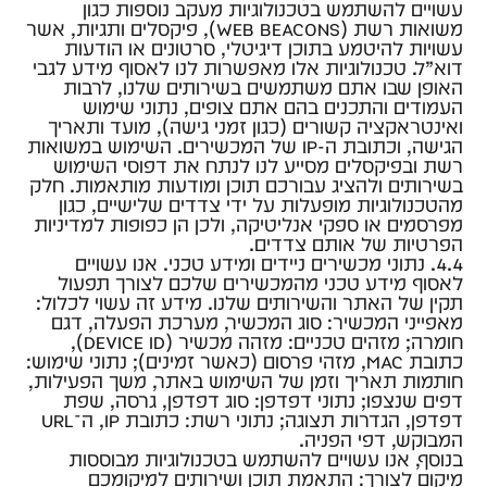
עשויים להשתמש בטכנולוגיות מעקב נוספות כגון
משואות רשת (web beacons), פיקסלים ותגיות, אשר
עשויות להיטמע בתוכן דיגיטלי, סרטונים או הודעות
דוא”ל. טכנולוגיות אלו מאפשרות לנו לאסוף מידע לגבי
האופן שבו אתם משתמשים בשירותים שלנו, לרבות
העמודים והתכנים בהם אתם צופים, נתוני שימוש
ואינטראקציה קשורים (כגון זמני גישה), מועד ותאריך
הגישה, וכתובת ה‑IP של המכשירים. השימוש במשואות
רשת ובפיקסלים מסייע לנו לנתח את דפוסי השימוש
בשירותים ולהציג עבורכם תוכן ומודעות מותאמות. חלק
מהטכנולוגיות מופעלות על ידי צדדים שלישיים, כגון
מפרסמים או ספקי אנליטיקה, ולכן הן כפופות למדיניות
הפרטיות של אותם צדדים.
4.4. נתוני מכשירים ניידים ומידע טכני. אנו עשויים
לאסוף מידע טכני מהמכשירים שלכם לצורך תפעול
תקין של האתר והשירותים שלנו. מידע זה עשוי לכלול:
מאפייני המכשיר: סוג המכשיר, מערכת הפעלה, דגם
חומרה; מזהים טכניים: מזהה מכשיר (Device ID),
כתובת MAC, מזהי פרסום (כאשר זמינים); נתוני שימוש:
חותמות תאריך וזמן של השימוש באתר, משך הפעילות,
דפים שנצפו; נתוני דפדפן: סוג דפדפן, גרסה, שפת
דפדפן, הגדרות תצוגה; נתוני רשת: כתובת IP, ה־URL
המבוקש, דפי הפניה.
בנוסף, אנו עשויים להשתמש בטכנולוגיות מבוססות
מיקום לצורך: התאמת תוכן ושירותים למיקומכם