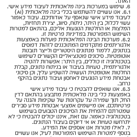
האתר.
6. שימוש במערכות בינה מלאכותית לעיבוד מידע אישי.
6.1. אנו עשויים להשתמש בכלי בינה מלאכותית (AI)
לעיבוד מידע אישי שנאסף על אודותיכם. עיבוד כאמור
עשוי לכלול, בין היתר, ניתוח, סיווג, יצירת תחזיות,
המלצות או החלטות הנוגעות אליכם, בהתאם למטרות
השימוש המפורטות במדיניות פרטיות זו.
6.2. מערכות הבינה המלאכותית פועלות באמצעות
אלגוריתמים מתקדמים המתוכננים לזהות דפוסים
בנתונים, ללמוד מנתונים היסטוריים ולייצר תובנות
אוטומטיות. סיכונים פוטנציאליים הקשורים לשימוש
בטכנולוגיה זו כוללים, בין היתר: אפשרות להטיה
אלגוריתמית, טעויות בעיבוד או בניתוח נתונים, קבלת
החלטות אוטומטית העשויה להשפיע עליך, וכן סיכוני
אבטחת מידע הנוגעים לאחסון ועיבוד נתונים בהיקף
נרחב.
6.3. אנו שואפים להבטיח כי עיבוד מידע אישי
באמצעות כלי בינה מלאכותית מתבצע בהתאם לדין
החל, תוך שמירה על עקרונות של שקיפות והגנה על
פרטיותכם. אנו מיישמים אמצעי אבטחת מידע סבירים
שמטרתם להפחית את הסיכונים הטבועים בשימוש
בטכנולוגיה כאמור. עם זאת, איננו יכולים להבטיח כי לא
יתרחשו טעויות או אי דיוקים בעיבוד הנתונים.
7. לאילו מטרות אנו אוספים את המידע.
בנוסף למטרות השימוש המפורטות לעיל, אנו עשויים