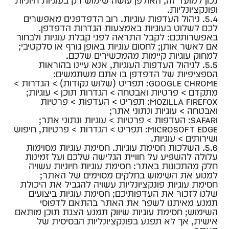
נכון למועד זה, האולפן עושה שימוש רק בעוגיות חיוניות
ופונקציונליות.
5.4. ניהול העדפות עוגיות. רוב הדפדפנים מאפשרים
לכם לשלוט בעוגיות באמצעות הגדרות הדפדפן.
באפשרותכם: לקבל התראה לפני קבלת עוגיות ולבחור
אם לאשר אותן; לחסום עוגיות באופן גורף או סלקטיבי;
למחוק עוגיות קיימות מהמכשירים שלכם.
5.5. לניהול העדפות העוגיות, אנא עיינו בהוראות
הספציפיות של הדפדפן בו אתם משתמשים:
Google Chrome: תפריט (שלוש נקודות) > הגדרות >
מתקדם > פרטיות ואבטחה > הגדרות תוכן > עוגיות;
Mozilla Firefox: תפריט > העדפות > פרטיות
ואבטחה > עוגיות ונתוני אתר;
Safari: העדפות > פרטיות > עוגיות ונתוני אתר;
Microsoft Edge: תפריט > הגדרות > פרטיות, חיפוש
ושירותים > עוגיות.
5.6. השלכות חסימת עוגיות. חסימת עוגיות מסוימות
עלולה להשפיע על חוויית הגלישה שלכם ועל זמינות
חלק מהתכונות באתר: חסימת עוגיות חיוניות עשויה
למנוע את השימוש בחלקים מסוימים של האתר;
חסימת עוגיות פונקציונליות עשויה להגביל את היכולת
שלנו לזכור את העדפותיכם; חסימת עוגיות ביצועים
תמנע מאיתנו לשפר את האתר בהתאם לדפוסי
השימוש; חסימת עוגיות שיווק תמנע הצגת תוכן מותאם
אישית, אך לא תפגע בפונקציונליות הבסיסית של