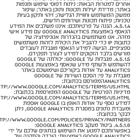
אחרים למטרות הבאות: ניתוח דפוסי שימוש ומגמות
באתר; מדידת יעילות תכונות ותוכן באתר; שיפור
ממשק המשתמש וחוויית הגלישה; זיהוי ותיקון בעיות
טכניות; פיתוח תכונות ושירותים חדשים.
4.5.1.4. הגנה על פרטיותכם: איננו משלבים את המידע
הנאסף באמצעות Google Analytics עם מידע אישי
מזהה. אנו משתמשים בהגדרות אנונימיזציה של
כתובות IP כדי להגביל את היכולת לזהות משתמשים
ספציפיים. הגישה למידע הנאסף מוגבלת לעובדים
מורשים בלבד הזקוקים למידע לצורך תפקידם.
4.5.1.5. מגבלות על Google: יכולתה של Google
להשתמש ולשתף מידע שנאסף באמצעות Google
Analytics על אודות ביקוריכם ושימושכם באתר
מוגבלת על פי: הסכם השירות של Google
Analyticsהמפורסם בכתובת:
מדיניות הפרטיות של Google המפורסמת בכתובת:
למידע נוסף על אודות האופן בו Google אוספת
ומעבדת נתונים במסגרת Google Analytics, ניתן
לבקר בכתובת:
tp://www.google.com/policies/privacy/partners.
4.5.1.6. ביטול מעקב Google Analytics:
באפשרותכם למנוע את השימוש בנתונים שלכם על ידי
Google Analytics באמצעות: הורדה והתקנה של