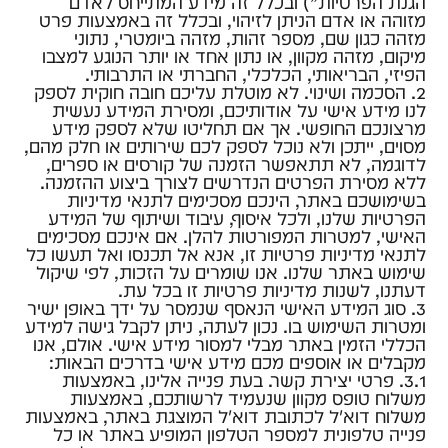
הגנת הפרטיות”) ובכלל זה מידע המתייחס לאדם
מזוהה או אדם הניתן לזיהוי, ובכלל זה באמצעות פרט
מזהה כגון שם, מספר זהות, מזהה ביומטרי, נתוני
מיקום, מזהה מקוון, או נתון אחד או יותר הנוגע למצבו
הפיזי, הבריאותי, הכלכלי, החברתי או התרבותי.
2. הסכמה ושינוי. לא מוטלת עליכם חובה חוקית לספק
לנו מידע אישי על אודותיכם, ומסירת המידע נעשית
מרצונכם החופשי. אך אם תחליטו שלא לספק מידע
מסוים, ייתכן ולא נוכל לספק לכם שירותים או חלק מהם,
לדוגמה, לא תתאפשר הזמנה של קורסים או ספרים,
ללא מסירת הפרטים הנדרשים לצורך ביצוע ההזמנה.
בשימושכם באתר, הינכם מסכימים לתנאי מדיניות
הפרטיות שלנו, ולכל איסוף, עיבוד ושיתוף של המידע
האישי, למטרות המפורטות להלן. אם אינכם מסכימים
לתנאי מדיניות פרטיות זו, אנא אל תכנסו ואל תעשו כל
שימוש באתר שלנו. אנו שומרים על הזכות, לפי שיקול
דעתנו, לשנות מדיניות פרטיות זו בכל עת.
3. סוג המידע האישי הנאסף שנמסר על ידך באופן ישיר
ומטרות השימוש בו. נכון לעתה, ניתן לקבל גישה למידע
הכללי הזמין באתר מבלי למסור מידע אישי. אולם, אנו
מקבלים או אוספים מכם מידע אישי בדרכים הבאות:
3.1. פרטי יצירת קשר. בעת פנייה אלינו, באמצעות
משלוח טופס מקוון שנעמיד לרשותכם, באמצעות
משלוח דוא״ל לכתובת דוא״ל המוצגת באתר, באמצעות
פנייה טלפונית למספר הטלפון המופיע באתר או כל