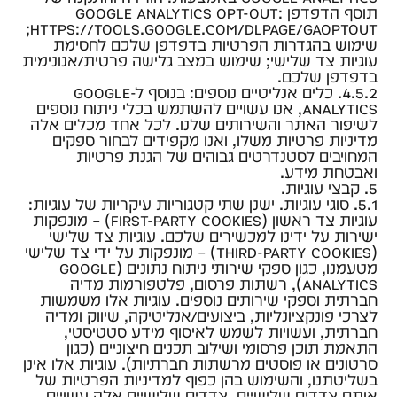
תוסף הדפדפן Google Analytics Opt-out:
https://tools.google.com/dlpage/gaoptout;
שימוש בהגדרות הפרטיות בדפדפן שלכם לחסימת
עוגיות צד שלישי; שימוש במצב גלישה פרטית/אנונימית
בדפדפן שלכם.
4.5.2. כלים אנליטיים נוספים: בנוסף ל-Google
Analytics, אנו עשויים להשתמש בכלי ניתוח נוספים
לשיפור האתר והשירותים שלנו. לכל אחד מכלים אלה
מדיניות פרטיות משלו, ואנו מקפידים לבחור ספקים
המחויבים לסטנדרטים גבוהים של הגנת פרטיות
ואבטחת מידע.
5. קבצי עוגיות.
5.1. סוגי עוגיות. ישנן שתי קטגוריות עיקריות של עוגיות:
עוגיות צד ראשון (First-party cookies) – מונפקות
ישירות על ידינו למכשירים שלכם. עוגיות צד שלישי
(Third-party cookies) – מונפקות על ידי צד שלישי
מטעמנו, כגון ספקי שירותי ניתוח נתונים (Google
Analytics), רשתות פרסום, פלטפורמות מדיה
חברתית וספקי שירותים נוספים. עוגיות אלו משמשות
לצרכי פונקציונליות, ביצועים/אנליטיקה, שיווק ומדיה
חברתית, ועשויות לשמש לאיסוף מידע סטטיסטי,
התאמת תוכן פרסומי ושילוב תכנים חיצוניים (כגון
סרטונים או פוסטים מרשתות חברתיות). עוגיות אלו אינן
בשליטתנו, והשימוש בהן כפוף למדיניות הפרטיות של
אותם צדדים שלישיים. צדדים שלישיים אלה עשויים