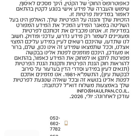
כאפוטרופוס החוקי של הקטין, הינך מסכים לאיסוף,
שימוש והעברה של מידע אישי בנוגע לקטין בהתאם
לאמור במדיניות פרטיות זו.
הזכויות שלך והגנה על הפרטיות שלך. האולפן הינו בעל
השליטה במאגר המידע המכיל את המידע המפורט
במדיניות זו. אנחנו מכבדים את זכותכם לפרטיות
ומעוניינים לשמור רק מידע נדרש, עדכני ומדויק. חשוב
לנו שתדעו, שהינכם רשאים לעיין במידע עליכם המצוי
אצלנו, וככל שתמצאו שמידע זה אינו נכון, שלם, ברור
או מעודכן, הינכם מוזמנים לפנות אלינו בבקשה
מפורטת לתקן או למחוק את המידע כאמור, בהתאם
להוראות חוק הגנת הפרטיות ותקנות הגנת הפרטיות
(תנאים לעיון במידע וסדרי הדין בערעור על סירוב
לבקשת עיון), התשמ”א-1981. אנו מזמינים אתכם
לפנות אלינו בנושא זה ובכל שאלה שנוגעת לפרטיות
שלך באמצעות משלוח דוא”ל לכתובת:
.info@haulpan.co.il
עודכן לאחרונה: יולי, 2026.
052-
662-
7782