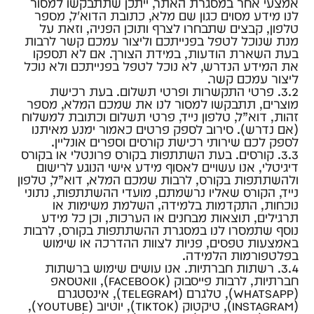
אמצעי אחר במסגרת האתר, ייתכן שתתבקשו למסור
לנו מידע מסוים כגון שם מלא, כתובת הדוא״ל, מספר
טלפון, קבצים שתבחרו לצרף ותוכן הפניה, וזאת על
מנת שנוכל לטפל בפנייתכם וליצור עמכם קשר לרבות
בעת השארת הודעות, במידת הצורך. אם לא תספקו
את המידע הנדרש, לא נוכל לטפל בפנייתכם ולא נוכל
ליצור עמכם קשר.
3.2. פרטי התקשרות ופרטי תשלום. בעת רכישת
מוצרים, תתבקשו למסור לנו את שמכם המלא, מספר
זהות, דוא”ל, טלפון נייד, פרטי תשלום וכתובת למשלוח
(אם נדרש). סירוב לספק פרטים כאמור ימנע מאיתנו
לספק לכם שירותי רכישת קורסים וספרים אונליין.
3.3. קורסים. בעת השתתפות בקורס פרונטלי או בקורס
דיגיטלי, אנו עשויים לאסוף מידע אישי הנוגע לרישום
ולהשתתפות בקורס, לרבות שמכם המלא, דוא”ל, טלפון
נייד, הקורס שאליו נרשמתם, מועדי ההשתתפות, נתוני
נוכחות, התקדמות בלמידה, השלמת משימות או
תרגילים, תוצאות מבחנים או הערכות, וכן כל מידע
נוסף שתמסרו לנו במסגרת ההשתתפות בקורס, לרבות
באמצעות טפסים, פניות לצוות ההדרכה או שימוש
בפלטפורמות הלמידה.
3.4. רשתות חברתיות. אנו עושים שימוש ברשתות
חברתיות, לרבות פייסבוק (Facebook), וואטסאפ
(WhatsApp), טלגרם (Telegram), אינסטגרם
(Instagram), טיקטוק (TikTok), יוטיוב (YouTube),