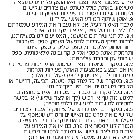
מידע מצטבר אשר נצבר ו/או הופק על ידינו כתוצאה
משימוש באתר, כולל לשתפו עם צדדים שלישיים
ולקוחות שלנו במסגרת הפעילות העסקית שלנו.
9. אופן שיתוף המידע האישי על ידינו
מלבד האמור לעיל, אנו לא נעביר את המידע שמסרתם
לנו לצדדים שלישיים, אלא במקרים הבאים:
9.1. לנותני שירותים מטעמנו, המסייעים לנו בפעילותנו,
לרבות ספקי מערכות לתפעול העסק, ספקי מערכות
דיוור ושיווק אלקטרוני, ספקי סליקה, ספקי פיתוח
ותחזוקת אתר, ספקי אנליטיקה ובינה מלאכותית, ספקי
שירותי ענן וחברת שליחויות;
9.2. במקרה שיופרו תנאי השימוש או מדיניות פרטיות זו
או אם תבצע באמצעות האתר, פעולות הנחזות
כמנוגדות לדין, או ניסיון לבצע פעולות כאלה;
9.3. במקרה של כל מחלוקת, טענה, תביעה, דרישה או
הליכים משפטיים, אם יהיו, בינך לביננו;
9.4. בכל מקרה בו נסבור כי מסירת המידע נחוצה כדי
למנוע נזק גוף או רכוש (לך או לצד שלישי) או בקשר
לחקירה לחשדות למעשים בלתי חוקיים;
9.5. במקרה בו אנו נדרש על פי חוק להעביר לצדדים
שלישיים את פרטיכם האישיים והמידע שנאסף על
פעילותכם באתר, לרבות אם יתקבל בידינו צו שיפוטי
המורה לנו למסור את פרטיכם או את המידע על
אודותיכם לצד שלישי או במענה לבקשה מרשות
אכיפה או רשות ממשלתית או ציבורית אחרת;