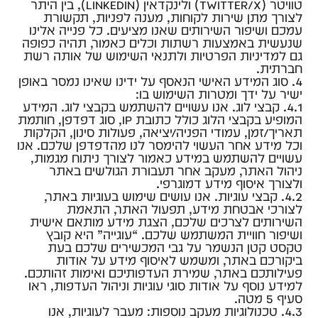
טוויטר (Twitter/X) ולינקדאין (LinkedIn), בין היתר
לצורך מתן שירות לקוחות, מענה לפניות, תקשורת
עמכם ושיפור השירותים שאנו מציעים. כל פנייה אלינו
שנעשית באמצעות רשתות וכלים כאמור, תהיה כפופה
גם למדיניות הפרטיות ולתנאי השימוש של אותה רשת
חברתית.
4. סוג המידע האישי הנאסף על ידינו שאינו נמסר באופן
ישיר על ידך ומטרות השימוש בו:
4.1. קבצי לוג. אנו עשויים להשתמש בקבצי לוג. המידע
המופיע בקבצי הלוג כולל כתובת IP, סוג דפדפן, חותמת
תאריך/זמן, עמודי הפניה/יציאה, פעולות סינון, הקלקות
וכל מידע אחר העשוי להימסר לנו מהדפדפן שלכם. אנו
עשויים להשתמש במידע כאמור לצורך ניתוח מגמות,
ניהול האתר, מעקב אחר תעבורת הגולשים באתר
ולצורך איסוף מידע דמוגרפי.
4.2. קבצי עוגיות. אנו עושים שימוש בעוגיות באתר,
לצורכי אבטחת מידע, תפעול האתר, התאמת
השירותים לצרכים שלכם, הצגת מידע מותאם אישית
ושיפור חוויית המשתמש שלכם. “עוגייה” היא קובץ
טקסט קטן הנשמר על גבי המכשירים שלכם בעת
ביקורכם באתר, ומשמש לאיסוף מידע על אודות
פעילותכם באתר, שמירת העדפותיכם ואימות זהותכם.
למידע נוסף על אודות סוגי עוגיות וניהול העדפות, ראו
סעיף 5 מטה.
4.3. טכנולוגיות מעקב נוספות: מעבר לעוגיות, אנו