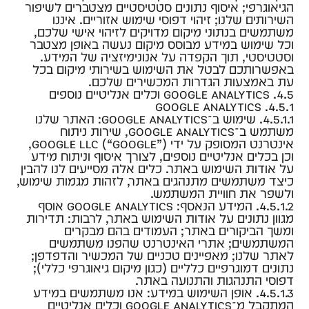
הגיאוגרפי; איסוף נתונים סטטיסטיים מצטברים לשיפור
השירותים שלנו; זיהוי דפוסי שימוש אזוריים. איננו
משתמשים בנתוני מיקום מדויקים לזיהוי אישי שלכם,
וכל שימוש במידע מבוסס מיקום נעשה באופן מצטבר
וסטטיסטי, תוך הקפדה על אנונימיזציה של המידע.
באפשרותכם לבטל את השימוש בשירותי מיקום בכל
עת באמצעות הגדרות המכשירים שלכם.
4.5. Google Analytics וכלים אנליטיים נוספים
4.5.1. Google Analytics
4.5.1.1. שימוש ב־Google Analytics: האתר שלנו
משתמש ב־Google Analytics, שירות ניתוח
אינטרנט המסופק על ידי Google LLC (“Google”),
וכן בכלים אנליטיים נוספים, לצורך איסוף וניתוח מידע
על אודות השימוש באתר. כלים אלה מסייעים לנו להבין
כיצד משתמשים מתנהגים באתר, לזהות מגמות שימוש,
ולשפר את חוויית המשתמש.
4.5.1.2. המידע הנאסף: Google Analytics אוסף
מגוון נתונים על אודות השימוש באתר, לרבות: תדירות
ומשך הביקורים באתר; העמודים בהם מבקרים
המשתמשים; אתרי האינטרנט שהפנו משתמשים
לאתר שלנו; מאפיינים טכניים של המכשיר והדפדפן;
נתונים דמוגרפיים כלליים (כגון מיקום גיאוגרפי כללי);
דפוסי התנהגות והתנועה באתר.
4.5.1.3. אופן השימוש במידע: אנו משתמשים במידע
המתקבל מ־Google Analytics וכלים אנליטיים