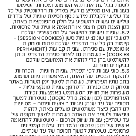
לשנות בכל עת את תנאי השימוש ומטרות השימוש
בעוגיות, ואנו ממליצים לעיין במדיניות הרלוונטית של כל
צד שלישי לקבלת מידע נוסף. חסימת עוגיות של צדדים
שלישיים עשויה להשפיע על חלק מהפונקציות באתר,
כגון הצגת תוכן חיצוני או התאמה אישית של פרסומות.
5.2. עוגיות עשויות להישאר על המכשירים שלכם
למשכי זמן שונים: עוגיות סשן (session cookies) –
קיימות רק כל עוד הדפדפן שלכם פתוח ומוחקות
אוטומטית עם סגירתו. עוגיות קבועות (permanent
cookies) – נשמרות גם לאחר סגירת הדפדפן וניתן
להשתמש בהן כדי לזהות את המחשבים שלכם
בביקורים חוזרים.
5.3. סוגי עוגיות לפי תפקיד. עוגיות חיוניות – הכרחיות
לתפקוד הבסיסי של האתר, המאפשרות ניווט ושימוש
בתכונותיו העיקריות. נשמרות למשך זמן השהות באתר
ונמחקות עם סגירת הדפדפן; עוגיות פונקציונליות –
משפרות את חוויית המשתמש באמצעות זכירת
העדפותיכם (כגון שפה, גודל טקסט). נשמרות למשך
תקופה של עד שנה; עוגיות ביצועים וניתוח – מסייעות
לנו להבין כיצד משתמשים פועלים באתר, לזהות
שגיאות ולשפר את האתר. נשמרות למשך תקופה של
עד שנתיים; עוגיות שיווק ופרסום – משמשות להתאמה
אישית של תוכן פרסומי ולמדידת יעילות קמפיינים
פרסומיים. נשמרות למשך תקופה של עד שנתיים.