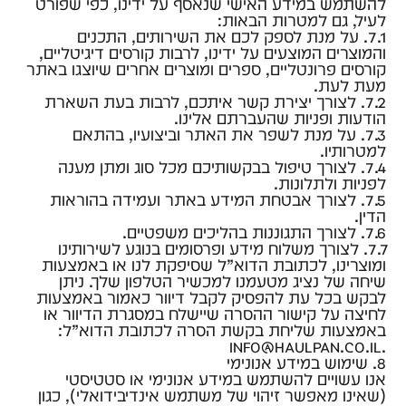
להשתמש במידע האישי שנאסף על ידינו, כפי שפורט
לעיל, גם למטרות הבאות:
7.1. על מנת לספק לכם את השירותים, התכנים
והמוצרים המוצעים על ידינו, לרבות קורסים דיגיטליים,
קורסים פרונטליים, ספרים ומוצרים אחרים שיוצגו באתר
מעת לעת.
7.2. לצורך יצירת קשר איתכם, לרבות בעת השארת
הודעות ופניות שהעברתם אלינו.
7.3. על מנת לשפר את האתר וביצועיו, בהתאם
למטרותיו.
7.4. לצורך טיפול בבקשותיכם מכל סוג ומתן מענה
לפניות ולתלונות.
7.5. לצורך אבטחת המידע באתר ועמידה בהוראות
הדין.
7.6. לצורך התגוננות בהליכים משפטיים.
7.7. לצורך משלוח מידע ופרסומים בנוגע לשירותינו
ומוצרינו, לכתובת הדוא”ל שסיפקת לנו או באמצעות
שיחה של נציג מטעמנו למכשיר הטלפון שלך. ניתן
לבקש בכל עת להפסיק לקבל דיוור כאמור באמצעות
לחיצה על קישור ההסרה שיישלח במסגרת הדיוור או
באמצעות שליחת בקשת הסרה לכתובת הדוא”ל:
.info@haulpan.co.il
8. שימוש במידע אנונימי
אנו עשויים להשתמש במידע אנונימי או סטטיסטי
(שאינו מאפשר זיהוי של משתמש אינדיבידואלי), כגון