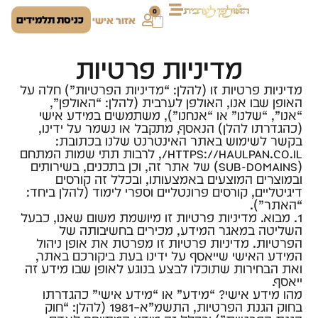
0
כניסת תלמידים
אזור אישי
מדיניות פרטיות
מדיניות פרטיות זו (להלן: “מדיניות הפרטיות”) חלה על
האופן שבו אנו, האולפן לערבית (להלן: “האולפן”,
“אנו”, “שלנו” או “אנחנו”), משתמשים במידע אישי
(כהגדרתו להלן) הנאסף, מתקבל או נשמר על ידינו,
בקשר לשימוש באתר האינטרנט שלנו בכתובת:
https://haulpan.co.il/, לרבות תתי שמות המתחם
(sub-domains) של אתר זה, וכן בתכנים, בשירותים
ובמוצרים המוצעים באמצעותו, ובכלל זה קורסים
דיגיטליים, קורסים פרונטליים וספרי לימוד (להלן ביחד:
“האתר”).
1. מבוא. מדיניות פרטיות זו מיושמת משום שאנו, כבעל
השליטה במאגר המידע, מכירים בחשיבותה של
הפרטיות. מדיניות פרטיות זו מפרטת את אופן ניהול
המידע האישי שייאסף על ידינו בעת ביקורכם באתר,
ואת הבחירות שתוכלו לבצע בנוגע לאופן שבו מידע זה
ייאסף.
מהו מידע אישי? “מידע” או “מידע אישי” כהגדרתו
בחוק הגנת הפרטיות, התשמ”א–1981 (להלן: “חוק