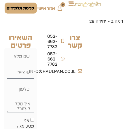
0
כניסת תלמידים
אזור אישי
רמה ב – יחידה 28
צרו
השאירו
052-
662-
קשר
פרטים
7782
052-
662-
7782
info@haulpan.co.il
אני
מסכימ/ה