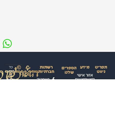
תפריט
מידע
רשתות
כל
הספרים
ניווט
חברתיות
הזכויו
שלנו
אזור אישי
ת
למשתמשים
פייסבוק
שמורו
ראשי
ספר
ת
הקורס
קורס
תנאי
ערוץ
לאולפ
השלם
דיגיטלי
שימוש
ווטסאפ
ן
לשפה
באתר
לערבי
קורסים
טלגרם
הערבית
ת
פרונטליים
מדיניות
עיצוב
המדוברת
אינסטגרם
ופיתוח
פרטיות
– רמה א’
חנות
האתר:
הספרים