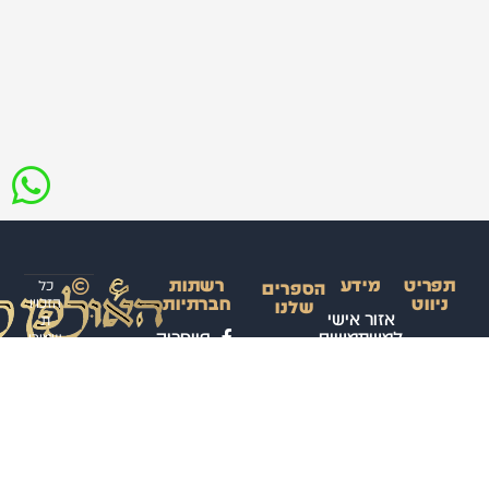
תפריט
מידע
רשתות
כל
הספרים
ניווט
חברתיות
הזכויו
שלנו
אזור אישי
ת
למשתמשים
פייסבוק
שמורו
ראשי
ספר
ת
הקורס
קורס
תנאי
ערוץ
לאולפ
השלם
דיגיטלי
שימוש
ווטסאפ
ן
לשפה
באתר
לערבי
קורסים
טלגרם
הערבית
ת
פרונטליים
מדיניות
עיצוב
המדוברת
אינסטגרם
ופיתוח
פרטיות
– רמה א’
חנות
האתר:
הספרים