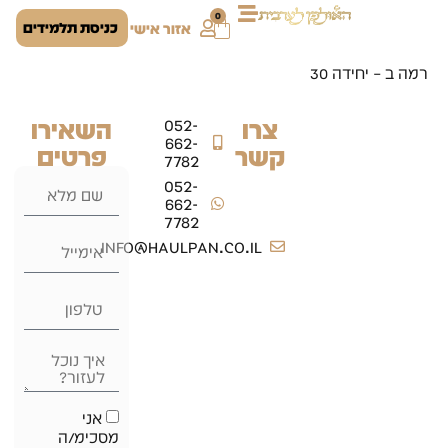
0
כניסת תלמידים
אזור אישי
רמה ב – יחידה 30
צרו
השאירו
052-
662-
קשר
פרטים
7782
052-
662-
7782
info@haulpan.co.il
אני
מסכימ/ה