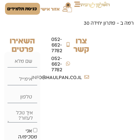
0
כניסת תלמידים
אזור אישי
רמה ב – פתרון יחידה 30
צרו
השאירו
052-
662-
קשר
פרטים
7782
052-
662-
7782
info@haulpan.co.il
אני
מסכימ/ה