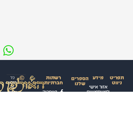
תפריט
מידע
רשתות
כל
הספרים
ניווט
חברתיות
הזכויו
שלנו
אזור אישי
ת
למשתמשים
פייסבוק
שמורו
ראשי
ספר
ת
הקורס
קורס
תנאי
ערוץ
לאולפ
השלם
דיגיטלי
שימוש
ווטסאפ
ן
לשפה
באתר
לערבי
קורסים
טלגרם
הערבית
ת
פרונטליים
מדיניות
עיצוב
המדוברת
אינסטגרם
ופיתוח
פרטיות
– רמה א’
חנות
האתר:
הספרים