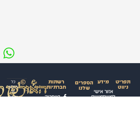
תפריט
מידע
רשתות
כל
הספרים
ניווט
חברתיות
הזכויו
שלנו
אזור אישי
ת
למשתמשים
פייסבוק
שמורו
ראשי
ספר
ת
הקורס
קורס
תנאי
ערוץ
לאולפ
השלם
דיגיטלי
שימוש
ווטסאפ
ן
לשפה
באתר
לערבי
קורסים
טלגרם
הערבית
ת
פרונטליים
מדיניות
עיצוב
המדוברת
אינסטגרם
ופיתוח
פרטיות
– רמה א’
חנות
האתר:
הספרים