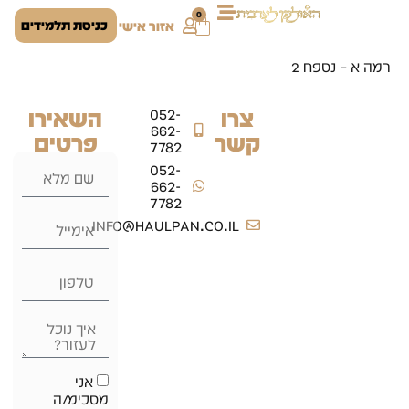
0
כניסת תלמידים
אזור אישי
רמה א – נספח 2
צרו
השאירו
052-
662-
קשר
פרטים
7782
052-
662-
7782
info@haulpan.co.il
אני
מסכימ/ה