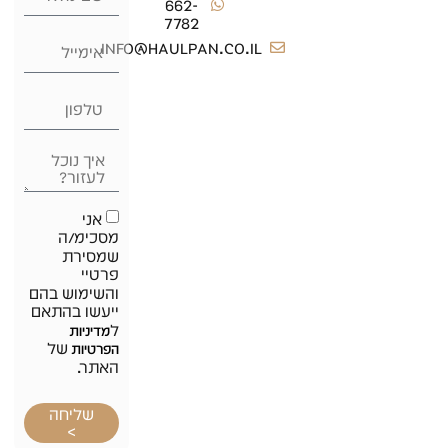
662-
7782
info@haulpan.co.il
אני
מסכימ/ה
שמסירת
פרטיי
והשימוש בהם
ייעשו בהתאם
ל
מדיניות
של
הפרטיות
האתר.
שליחה
>